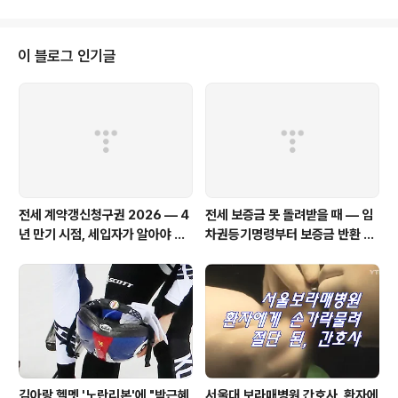
그간 소비자와 사업자 간 분쟁이 잦았던 문제들 중 39개
항목을 개정하여 새로운 '소비자 분쟁 해결 기준'을 마련했
다고 합니다. 항공사의 배상 책임 강화 과거에는 비행기에
이 블로그 인기글
실은 짐이 늦게 도착하는 경우, 승객이 보상받을 수 있는 규
정이 따로 없었다고 합니다. 그러나 앞으로 위탁 수화물 운
송이 예정보다 늦어져 피해가 생길 경우 국제 항공 협약인
'몬트리올 협약(104개국 항공운송업자 약관)'에 준해 손해
배상을 받을 수 있게 되었..
전세 계약갱신청구권 2026 — 4
전세 보증금 못 돌려받을 때 — 임
년 만기 시점, 세입자가 알아야 할
차권등기명령부터 보증금 반환 소
모든 것
송까지 완벽 가이드 (2026)
김아랑 헬멧 '노란리본'에 "박근혜
서울대 보라매병원 간호사, 환자에