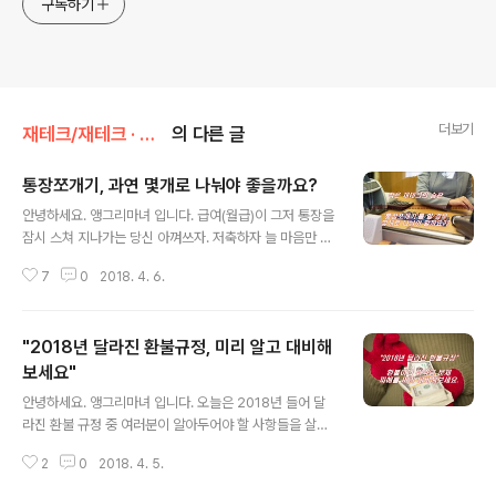
구독하기
더보기
재테크/재테크 · 금융
의 다른 글
통장쪼개기, 과연 몇개로 나눠야 좋을까요?
글 내용
안녕하세요. 앵그리마녀 입니다. 급여(월급)이 그저 통장을
잠시 스쳐 지나가는 당신 아껴쓰자. 저축하자 늘 마음만 먹
었지 생각처럼 잘 안되기는 마찬가지입니다. 무슨 방법이
7
0
2018. 4. 6.
없을까요? 이럴때 꼭 필요한 노하우는 통장 쪼재기 입니다.
월급 통장 하나로 쓰는 것이 아니라 용도에 맞게 통장을 여
러개로 나누어 관리하는 것을 의미합니다. 그렇다고 해서
"2018년 달라진 환불규정, 미리 알고 대비해
지금 당장 달라 통장을 여러개 만든다면 한도제한계좌 또
는 단기간다수계좌로 계좌개설은 쉽지 않을 것입니다. 기
보세요"
글 내용
존에 사용하고 있는 통장을 이용하는 방법을 이용하시되,
안녕하세요. 앵그리마녀 입니다. 오늘은 2018년 들어 달
꼭 필요한 경우 계좌걔설을 하면 됩니다. 그렇다면 통장쪼
라진 환불 규정 중 여러분이 알아두어야 할 사항들을 살펴
개기를 할 경우 어떤 기준으로 어떻게 몇개로 쪼개는 것이
볼까합니다. 누구나 한 번쯤은 하자 있는 제품 혹은 불합리
좋을까요? 모든일에는 정답이 없습니다만 대게는 보통 3~
2
0
2018. 4. 5.
한 약관과 규정때문에 골머리를 앓은 적이 있으신가요? 불
5개로 나누는 것을 추천합니다. 월급통..
쾌한 경험을 한 적이 있을 텐데요. 올해 공정거래위원회는