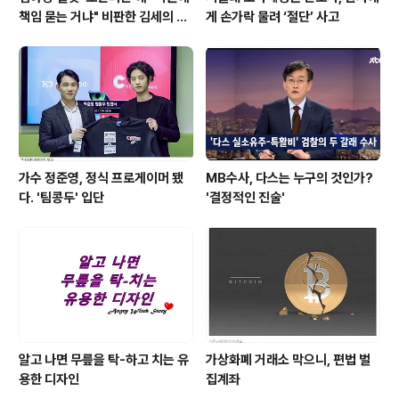
책임 묻는 거냐" 비판한 김세의 기
게 손가락 물려 ‘절단’ 사고
자
가수 정준영, 정식 프로게이머 됐
MB수사, 다스는 누구의 것인가?
다. '팀콩두' 입단
'결정적인 진술'
알고 나면 무릎을 탁-하고 치는 유
가상화폐 거래소 막으니, 편법 벌
용한 디자인
집계좌