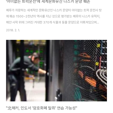
'어이없는 트럭운전'에 세계문화유산 나스카 문양 훼손
페루가 자랑하는 세계적인 문화유산인 나스카 문양이 어이없는 트럭 운전사 탓
에 훼손 1500~2천년의 역사를 지닌 것으로 평가받는 페루의 나스카 유적지,
해안 사막 위에 그려진 거대한 370개 식물과 동물 문양으로 이뤄져있으며
1994년에는 유네스코 세계문화유산으로 지정됐습니다. 그런데 트럭 운전사
2018. 2. 1.
의 어이없는 실수, 타이어에 문제가 생겨서 점검하려고 도로를 벗어나 나스카
문양 보호지구에 들어가 나스카 문양이 훼손됐다고 합니다. 나스카 보호지구에
대형트럭이 무단으로 납입. 가로 50m, 세로 100m 지역의 트럭 바퀴 자국이
깊게 남는 바람에 나스카 문양 3곳이 훼손 페루 문화부는 앞으로 드론을 동원
해 나스카 유적지를 주야로 감시하기로 했다고 합니다. [앵그리마녀뉴스's]
[angry_witch_story/..
"北해커, 인도서 '암호화폐 탈취' 연습 가능성"