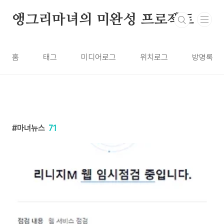
본문 바로가기
앵그리마녀의 미완성 프로젝트
홈
태그
미디어로그
위치로그
방명록
마녀뉴스
71