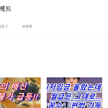
젝트
치로그
방명록