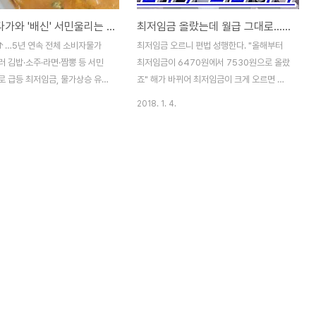
'食'으로 다가와 '배신' 서민울리는 외식물가 지옥각
최저임금 올랐는데 월급 그대로…수당·근무 단축 '꼼수''편법'
%↑…5년 연속 전체 소비자물가
최저임금 오르니 편법 성행한다. "올해부터
 김밥·소주·라면·짬뽕 등 서민
최저임금이 6470원에서 7530원으로 올랐
로 급등 최저임금, 물가상승 유
죠" 해가 바뀌어 최저임금이 크게 오르면 일
감 '고물가 지속'서민들이 고물가
자리가 감소할 거란 우려가 있었는데요, 현실
2018. 1. 4.
로 체감하는 이유는 대표적인 서
로 나타나고 있습니다. 특히 임금이 적거나
의 상승률이 높기 때문이다. 간
나이가 많은 근로자들이 거리로 내몰리고 있
를 해결할 수 있는 김밥은 작년
습니다. 최저임금 인상의 부담이 현재로선 고
려 7.8%가 상승했다. 전체 소비
령자나 저임금 노동자에게 집중되고 있는 셈
교하면 4배나 높은 수준이다. 서
입니다. 이렇다 보니 아르바이트생의 72%는
주 가격도 5.2%올랐다. 맥주 가
최저임금 인상을 우려하고 있고 33%는 구직
 상승해 폭탄주인 '소맥'도 쉽게
이 더 어려워질 것으로 전망했습니다. "수당
 됐다. 갈비탕(4.5%), 라면
삭감, 휴일폐지" "상여금, 연차수당 등 최저임
짬뽕(4.0%), 볶음밥(3.6%), 설렁
금 포함 안돼" "정보 홍보 부족, 朴정보 노동
, 짜장면(3.2%), 구내식당식사비
개혁엔 63억 써" 한 회사는 '2018년도 최저
등도 전체 소비자물가 상승률보다 2
임금 인상에 관한 복지 변경의 건'이라는 공
품목이었다. 통계청이 ..
고문을 통해 상여금 200%→100% 삭감,