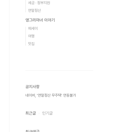
세금 · 정부지원
연말정산
앵그리마녀 이야기
에세이
여행
맛집
공지사항
네이버, '연말정산 무주택' 연동불가
최근글
인기글
최근댓글