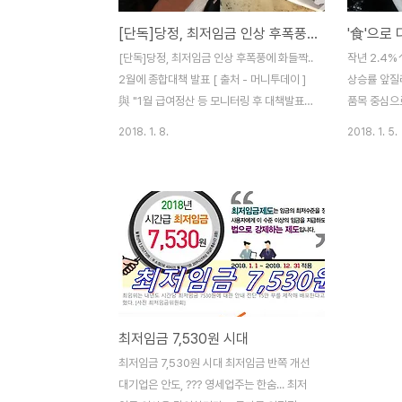
[단독]당정, 최저임금 인상 후폭풍에 화들짝.. 2월에 종합대책 발표
[단독]당정, 최저임금 인상 후폭풍에 화들짝..
작년 2.4
2월에 종합대책 발표 [ 출처 - 머니투데이 ]
상승률 앞질러
與 "1월 급여정산 등 모니터링 후 대책발표",
품목 중심으
3조 일자리안정자금 적극 홍보7일 정치권에
발…서민 체
2018. 1. 8.
2018. 1. 5.
따르면 당정은 다음달 국회 일자리특별위원
를 직접적으
회 출범에 맞춰 최저임금 종합대책 발표를 검
민 음식 품목
토중이다. 당정이 최저임금 인상 후폭풍에 대
편하게 한 끼
응하는 종합대책을 내놓는다. 인상 첫 달인 1
한 해에만 무
월 최저임금 지급 현황과 급여지출 내역 등을
자물가와 비
살펴본 후 2월 중순쯤 대책을 발표할 계획이
민의 술인 소
다. 사상 최대폭으로 오른 최저임금 탓에 어
격도 2.5%
려움을 겪고 있는 소상공인 구제책은 물론,
즐기기 어렵게
임대료 안정을 비롯해 자영업자 지원책이 망
(4.2%), 
최저임금 7,530원 시대
라된다. 여권 고위관계자는 "당정이 최저임금
탕(3.3%)
인상에 따른 여러 문제를 모니터링하고 있
(2.8%) 
최저임금 7,530원 시대 최저임금 반쪽 개선
다"며 "인건비 부담이 커졌다는 지적이 많은
배 이상 뛴 
대기업은 안도, ??? 영세업주는 한숨... 최저