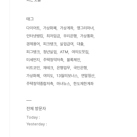
태그
다이어트
가상화폐
가상계좌
앵그리마녀
인터넷뱅킹
최저임금
우리은행
가상통화
경제용어
피크뱅크
실업급여
대출
피그뱅크
청년실업
ATM
여의도맛집
미세먼지
주택청약저축
블록체인
비트코인
재테크
은행업무
국민은행
가상화페
여의도
13월의보너스
연말정산
주택청약종합저축
마녀뉴스
한도제한계좌
전체 방문자
Today :
Yesterday :