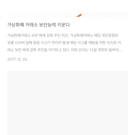
가상화폐 거래소 보안능력 키운다
가상화폐거래소 보안 체계 강화 추진 최근, 가상화페거래소 해킹 개인정정보
유출 사이버 침해 등등 사고가 연이어 발생 해당 사고를 예방을 위한 조치로 거
래소 보안 체계 강화 추진을 야기하고 있다. 이번 조치는 13일 개최된 범부처
'가상화폐 관련 긴급회의'의 연장선으로 진행 올해 점검을 진행 점검결과를 바
2017. 12. 26.
탕으로 내년 1월 중 법규 사항을 대해 과태료 등 행정처분을 엄격히 실시할 예
정이라고 한다. KISA는 가상통화 거래소 사이버 보안 전문 역량 지원 신고에
대한 포상제도 검토 취약점을 검토 실시 할 예정이라고 함