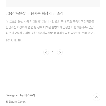
금융감독원장, 금융지주 회장 긴급 소집
"비트코인 불법 사용 막아달라" 지난 14일 오전 국내 주요 금융지주 화장들을
긴급소집 가상화폐 관련 된 정부 대책을 설명하며 금융권의 협조를 주뮤 금감
원은 가상통화 거래를 통한 불법자금세탁 등 범죄수익 은닉부분에 주목 법무부
장관, "비트코인 등 가상통화 범죄 엄정대처" ● 가상통화 채굴 빙자한 투자사
2017. 12. 18.
기 ● 가상통화 거래자금 환치기 ● 외국환거래법위반 ● 가상통화를 이용한
불법거래 ● 가상통화 거래를 통한 불법자금 세탁 ● 범죄수익은닉 ● 거래소
1
해킹을 통한 개인정보 유출 등등 위험요소가 도드라지고 있다.
Designed by 티스토리
© Daum Corp.