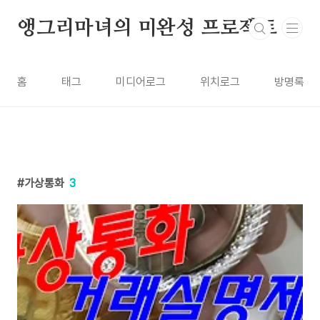
본문 바로가기
앵그리마녀의 미완성 프로젝트
홈
태그
미디어로그
위치로그
방명록
가상통화
3