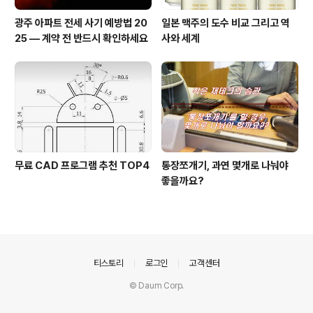
광주 아파트 전세 사기 예방법 20
일본 맥주의 도수 비교 그리고 역
25 — 계약 전 반드시 확인하세요
사와 세계
무료 CAD 프로그램 추천 TOP4
통장쪼개기, 과연 몇개로 나눠야
좋을까요?
의안내
티스토리
로그인
고객센터
© Daum Corp.