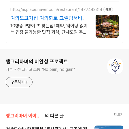
http://m.place.naver.com/restaurant/1477443314
광고
여의도고기집 여의화로 그릴링서비스,
대나무숲 힐링
10명중 9명이 또 찾는집! 예약, 웨이팅 없이
는 입장 불가능한 맛집 회식, 단체모임 추천!!
숯불화로구이 전문점!!
로그 정보
앵그리마녀의 미완성 프로젝트
다른 시선 그리고 소통 "No pain, no gain"
구독하기
더보기
앵그리마녀 이야기/여행
의 다른 글