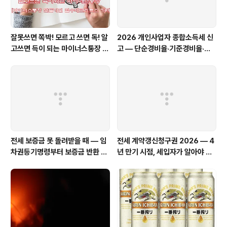
잘못쓰면 쪽박! 모르고 쓰면 독! 알
2026 개인사업자 종합소득세 신
고쓰면 득이 되는 마이너스통장 만
고 — 단순경비율·기준경비율·복
들기전 필수 체크리스트 핵꿀Ti
식부기 완벽 가이드
p!!
전세 보증금 못 돌려받을 때 — 임
전세 계약갱신청구권 2026 — 4
차권등기명령부터 보증금 반환 소
년 만기 시점, 세입자가 알아야 할
송까지 완벽 가이드 (2026)
모든 것