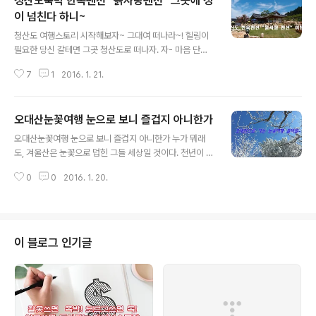
청산도숙박 한옥펜션 "흙사랑펜션" 그곳에 정
이 넘친다 하니~
글 내용
청산도 여행스토리 시작해보자~ 그대여 떠나라~! 힐링이
필요한 당신 갈테면 그곳 청산도로 떠나자. 자- 마음 단단
히 먹었는가, 청산으로 가는 길은 그다지 쉽지 않다. 교통편
7
1
2016. 1. 21.
은 크게 버스와 승용차 하지만 그것도 시간과의 싸움이 될
지니, 서울에서 저기~~~ 끝이다. 하지만 여기서 끝나지 않
는다. 도착했다면 다시 시작이다~ 바다 건너기, 청산방면
오대산눈꽃여행 눈으로 보니 즐겁지 아니한가
배타기 시간표. 지난, 예전 청산도가 유명하지 않았던 시절
글 내용
~ 배편이 하루에 두편 있었는데 그때에 비하면, 캬~~~ 엄
오대산눈꽃여행 눈으로 보니 즐겁지 아니한가 누가 뭐래
청 늘었다. 복 받았구나~ ㅋ 아버지가 청산이 고향인지라~
도, 겨울산은 눈꽃으로 덥힌 그들 세상일 것이다. 천년이 넘
내가 쫌 알고 있다고 하니~ ㅋ 청산도 관광 둘러보기 청산
는 세월을 훌쩍 뛰어넘어 가지들 사이로 파고드는 햇쌀에
도는 둘레길이 꾀나 유명하다, 또는 낚시꾼들의 입질 시작
0
0
2016. 1. 20.
눈부심으로 인해 지그시 눈감아본다. 시시때때로 밀려드는
되는 곳이기도 한다. 둘레길은 추운 황량한 겨울보단 따뜻
번뢰가 사라지는 길따라 그 길따라 움직여 보려한다. 오대
한 그날을 추천한다. 하지..
서약 하나, 다른 생명을 아끼면서 함께 살아갑시다. 둘, 남
의것 욕심 내지 말고 자기 살림을 아낍시다. 셋, 맑은몸과
정신을 지니고 바른행동을 합시다. 넷, 남을 존중하고 말씀
이 블로그 인기글
을 아낍시다. 다섯, 밝은 생활을 하면서 좋지 못한 것을 하
지 맙시다. 비록 사계절중 가장 춥다는 겨울이자만 그 명성
에 걸맞게 무지하게 수려할뿐만 아니라 마음한켠에 뻥~ 뚫
린 기분이다. 너란 녀석, 그 생명력을 나또한 가져보려한다.
참 기가 막히다. 자연을 벗..