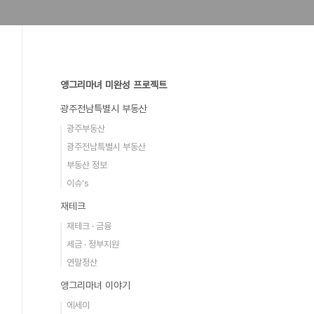
앵그리마녀 미완성 프로젝트
광주전남특별시 부동산
광주부동산
광주전남특별시 부동산
부동산 정보
이슈's
재테크
재테크 · 금융
세금 · 정부지원
연말정산
앵그리마녀 이야기
에세이