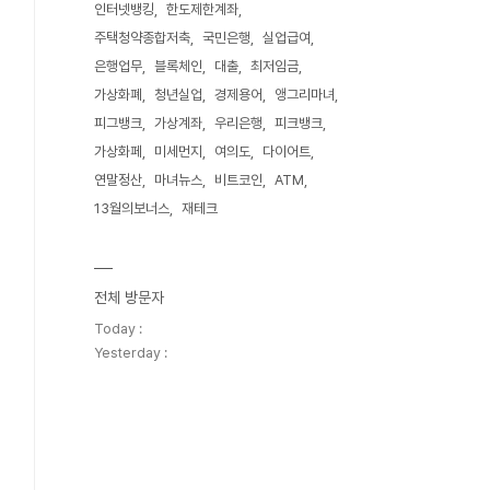
인터넷뱅킹
한도제한계좌
주택청약종합저축
국민은행
실업급여
은행업무
블록체인
대출
최저임금
가상화폐
청년실업
경제용어
앵그리마녀
피그뱅크
가상계좌
우리은행
피크뱅크
가상화페
미세먼지
여의도
다이어트
연말정산
마녀뉴스
비트코인
ATM
13월의보너스
재테크
전체 방문자
Today :
Yesterday :