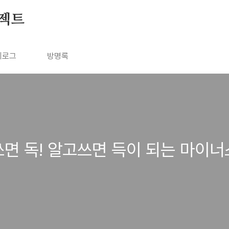
젝트
치로그
방명록
쓰면 독! 알고쓰면 득이 되는 마이